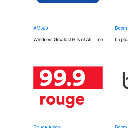
AM580
Boom 
Windsors Greatest Hits of All-Time
La plu
Rouge Amqui
Boom 