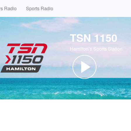
ws Radio
Sports Radio
TSN 1150
Hamilton’s Sports Station