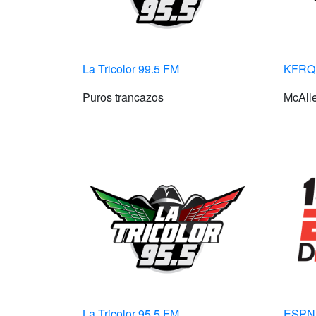
La Tricolor 99.5 FM
KFRQ 
Puros trancazos
McAlle
La Tricolor 95.5 FM
ESPN 