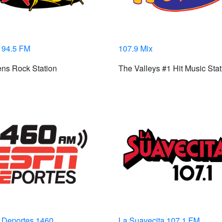
94.5 FM
107.9 Mix
ns Rock Station
The Valleys #1 Hit Music Stat
Deportes 1460
La Suavecita 107.1 FM