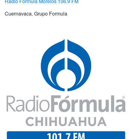
Radio Fórmula Morelos 106.9 FM
Cuernavaca. Grupo Formula