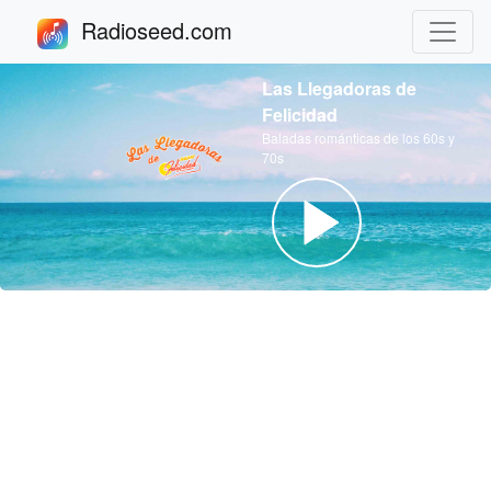
Radioseed.com
Las Llegadoras de
Felicidad
Baladas románticas de los 60s y
70s