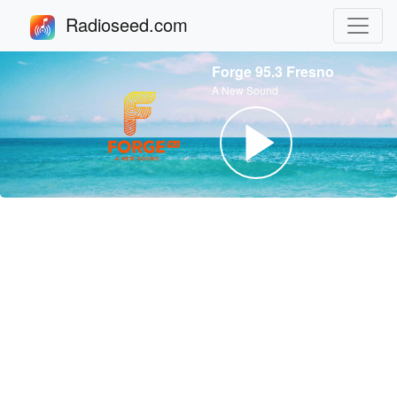
Radioseed.com
Forge 95.3 Fresno
A New Sound