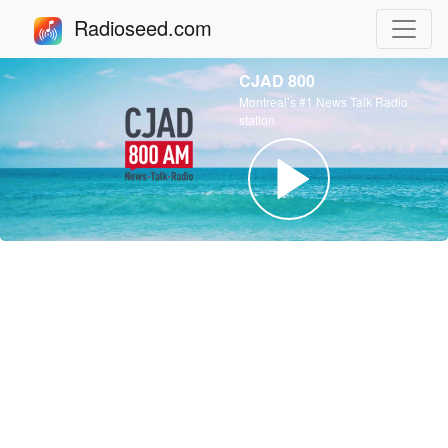
Radioseed.com
CJAD 800
Montreal’s #1 News Talk Radio
station