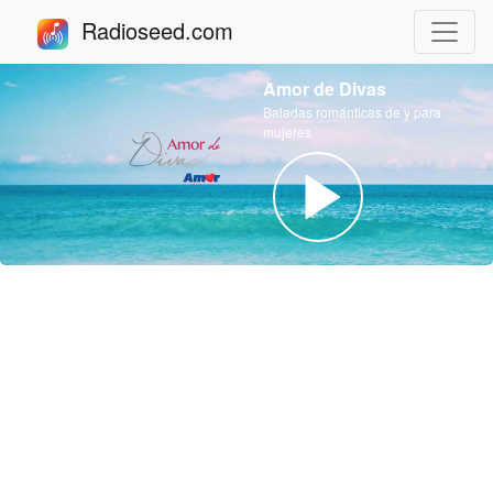
Radioseed.com
Amor de Divas
Baladas románticas de y para
mujeres