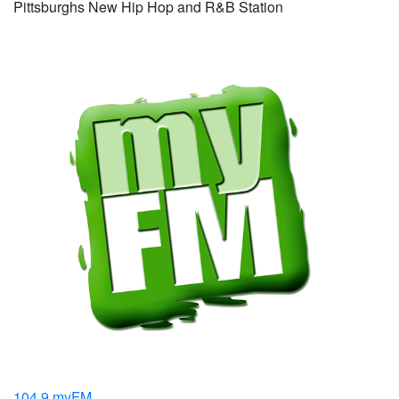
Pittsburghs New Hip Hop and R&B Station
104.9 myFM