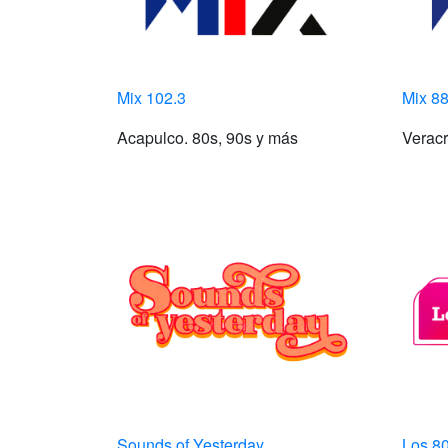
Mix 102.3
Mix 88
Acapulco. 80s, 90s y más
Veracr
Sounds of Yesterday
Los 80