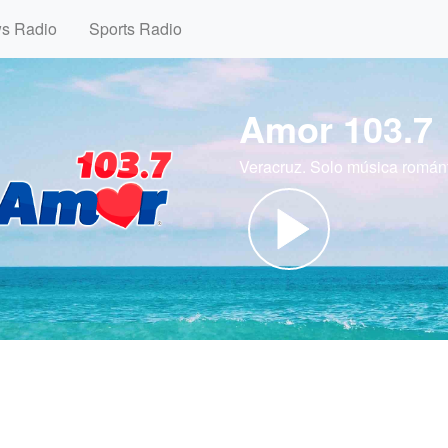
ws Radio
Sports Radio
Amor 103.7
Veracruz. Solo música románt